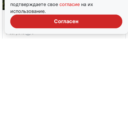
подтверждаете свое
согласие
на их
использование.
Москвичи услышали грохот, похожий
на взрыв
Согласен
7 августа
0