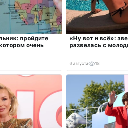
льник: пройдите
«Ну вот и всё»: з
 котором очень
развелась с моло
6 августа
18