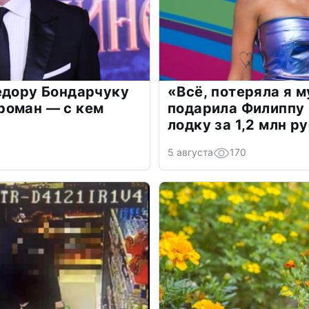
едору Бондарчуку
«Всё, потеряла я 
роман — с кем
подарила Филиппу
лодку за 1,2 млн р
5 августа
170