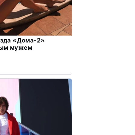
везда «Дома-2»
дым мужем