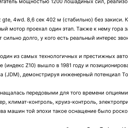
игатель мощностью 1200 лошадиных сил, реализо
z gte, 4wd. 8,6 сек 402 м (стабильно) без закиси.
ный мотор проехал один этап. Также к нему гора 
оит сильно долго, у кого есть реальный интерес зв
— один из самых технологичных и престижных авт
е (индекс Z10) вышло в 1981 году и позициониров
ка (JDM), демонстрируя инженерный потенциал To
снащалась передовыми для того времени опциями
ер, климат-контроль, круиз-контроль, электропр
тва машин той эпохи такое оснащение было роск