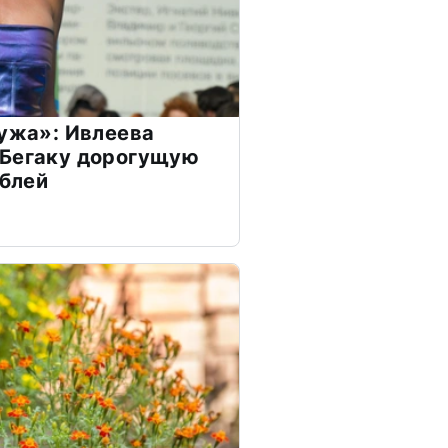
мужа»: Ивлеева
 Бегаку дорогущую
ублей