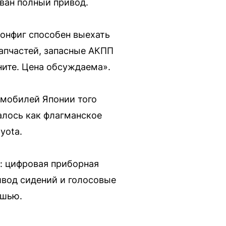
ван полный привод.
 Конфиг способен выехать
запчастей, запасные АКПП
оните. Цена обсуждаема».
омобилей Японии того
алось как флагманское
yota.
: цифровая приборная
ивод сидений и голосовые
ошью.