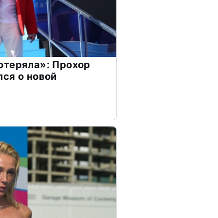
отеряла»: Прохор
ся о новой