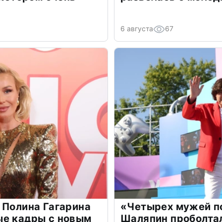
6 августа
67
 Полина Гагарина
«Четырех мужей п
ые кадры с новым
Шаляпин проболтал