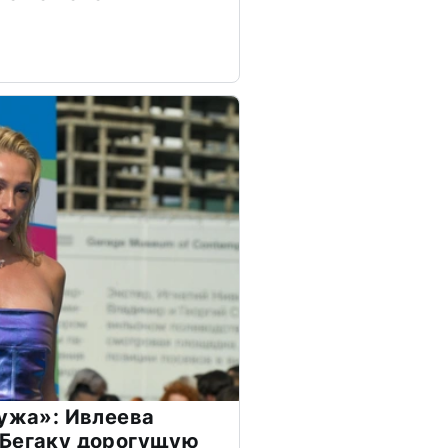
мужа»: Ивлеева
 Бегаку дорогущую