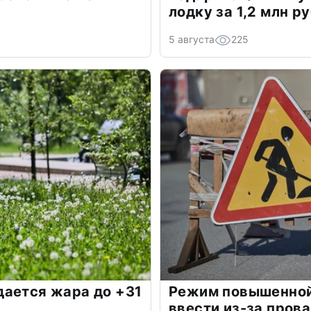
лодку за 1,2 млн р
5 августа
225
дается жара до +31
Режим повышенной
ввести из-за прова