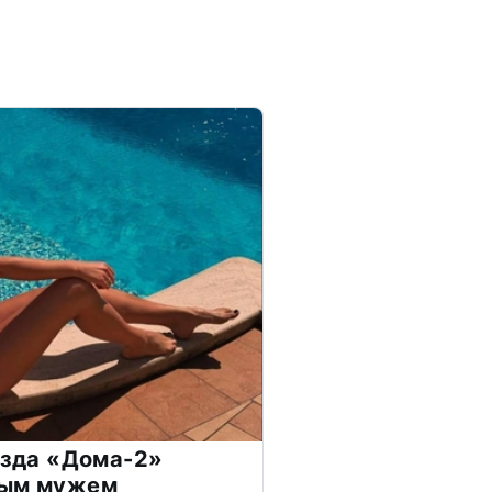
везда «Дома-2»
дым мужем