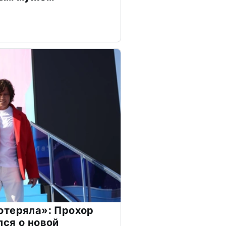
отеряла»: Прохор
ся о новой