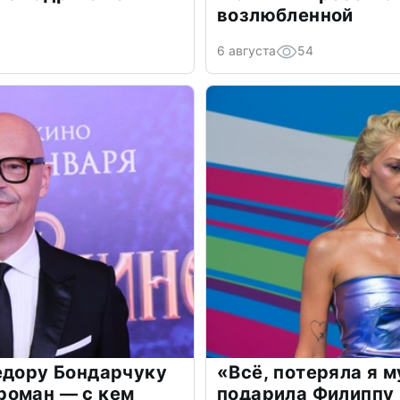
возлюбленной
6 августа
54
едору Бондарчуку
«Всё, потеряла я 
роман — с кем
подарила Филиппу