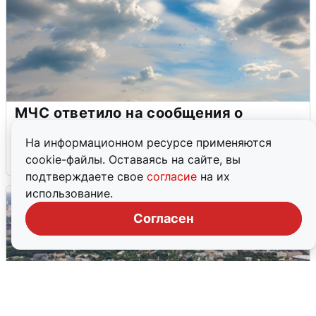
МЧС ответило на сообщения о
грохоте в Москве
На информационном ресурсе применяются
7 августа
0
cookie-файлы. Оставаясь на сайте, вы
подтверждаете свое
согласие
на их
использование.
Согласен