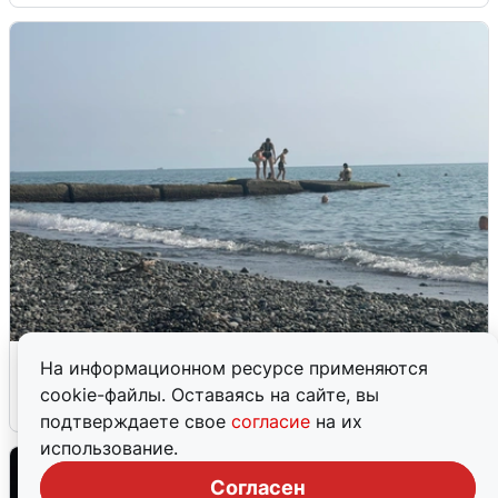
Сирены в Сочи: новая угроза БПЛА
На информационном ресурсе применяются
cookie-файлы. Оставаясь на сайте, вы
6 августа
0
подтверждаете свое
согласие
на их
использование.
Согласен