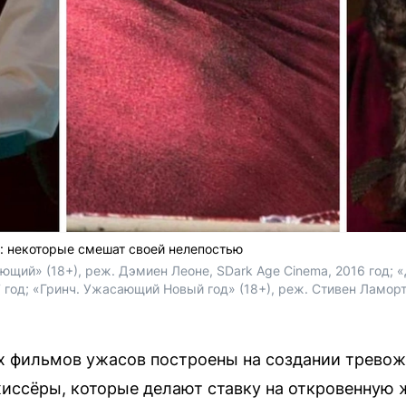
: некоторые смешат своей нелепостью
щий» (18+), реж. Дэмиен Леоне, SDark Age Cinema, 2016 год; «
 год; «Гринч. Ужасающий Новый год» (18+), реж. Стивен Ламорт, S
 фильмов ужасов построены на создании тревож
жиссёры, которые делают ставку на откровенную 