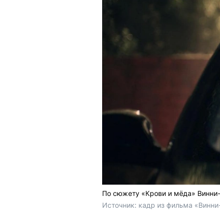
По сюжету «Крови и мёда» Винни-
Источник: 
кадр из фильма «Винни-