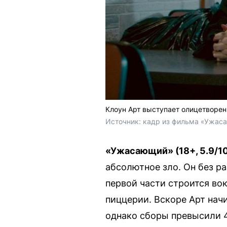
Клоун Арт выступает олицетворе
Источник: 
кадр из фильма «Ужасаю
«Ужасающий» (18+, 5.9/10
абсолютное зло. Он без р
первой части строится вок
пиццерии. Вскоре Арт нач
однако сборы превысили 4