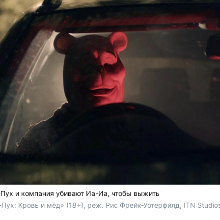
Пух и компания убивают Иа-Иа, чтобы выжить
Пух: Кровь и мёд» (18+), реж. Рис Фрейк-Уотерфилд, ITN Studios