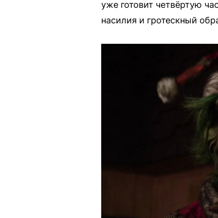
уже готовит четвёртую ча
насилия и гротескный обра