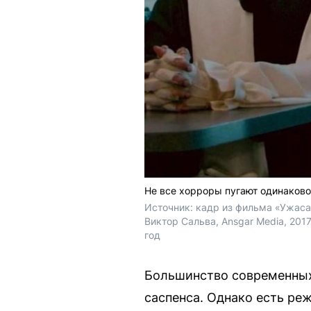
Не все хорроры пугают одинаково
Источник: 
кадр из фильма «Ужасаю
Виктор Сальва, Ansgar Media, 2017
год
Большинство современных
саспенса. Однако есть ре