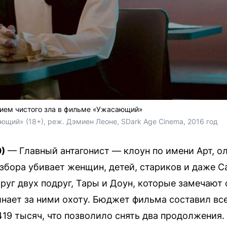
нием чистого зла в фильме «Ужасающий»
щий» (18+), реж. Дэмиен Леоне, SDark Age Cinema, 2016 год
)
— Главный антагонист — клоун по имени Арт, 
азбора убивает женщин, детей, стариков и даже 
руг двух подруг, Тары и Доун, которые замечают 
инает за ними охоту. Бюджет фильма составил все
19 тысяч, что позволило снять два продолжения