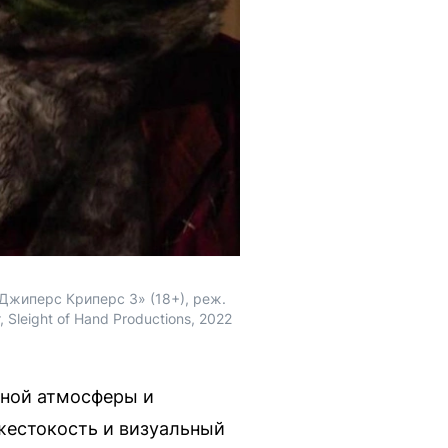
Джиперс Криперс 3» (18+), реж. 
leight of Hand Productions, 2022 
ной атмосферы и
жестокость и визуальный