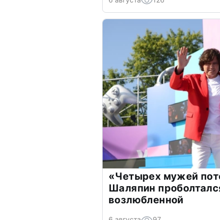
«Четырех мужей пот
Шаляпин проболтался
возлюбленной
6 августа
97