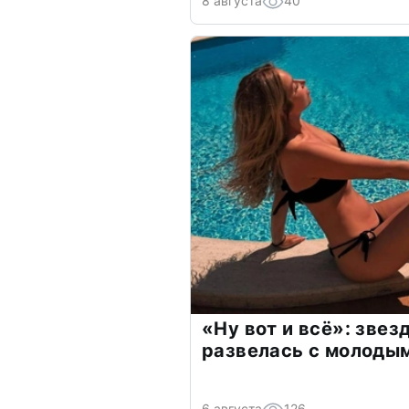
8 августа
40
«Ну вот и всё»: зве
развелась с молоды
6 августа
126