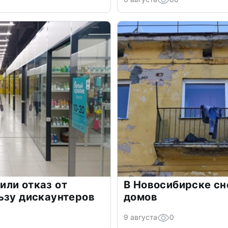
или отказ от
В Новосибирске сн
ьзу дискаунтеров
домов
9 августа
0