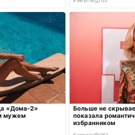
6 августа
122
зда «Дома-2»
Больше не скрывае
м мужем
показала романти
избранником
6 августа
252