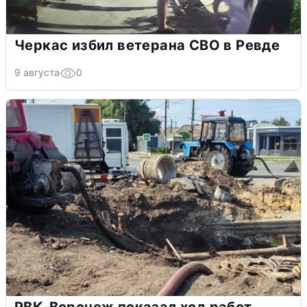
Черкас избил ветерана СВО в Ревде
9 августа
0
РВК-Воронеж показал ход работ,