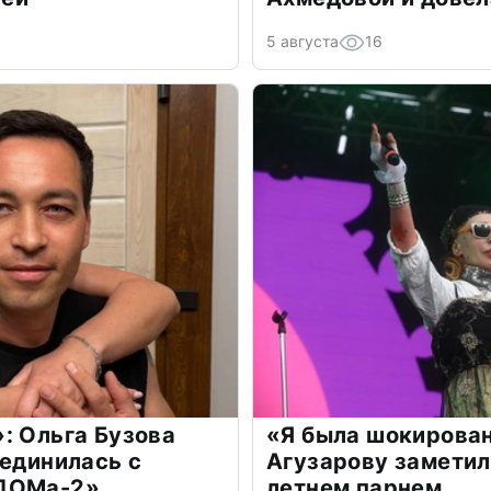
5 августа
16
: Ольга Бузова
«Я была шокирова
оединилась с
Агузарову заметил
«ДОМа-2»
летнем парнем