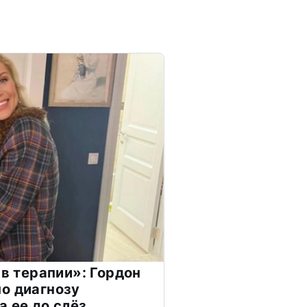
 в терапии»: Гордон
о диагнозу
а ее до слёз