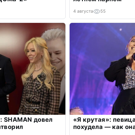
4 августа
55
: SHAMAN довел
«Я крутая»: певиц
атворил
похудела — как он