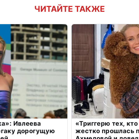
ЧИТАЙТЕ ТАКЖЕ
жа»: Ивлеева
«Триггерю тех, кто
егаку дорогущую
жестко прошлась п
лей
Ахмедовой и довел