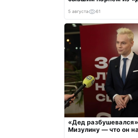
5 августа
61
«Дед разбушевался»
Мизулину — что он н