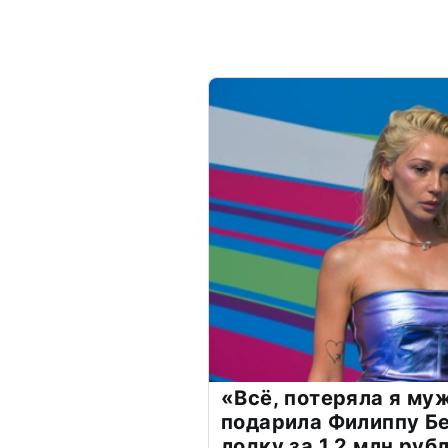
«Всё, потеряла я му
подарила Филиппу Б
лодку за 1,2 млн руб