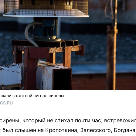
ышали затяжной сигнал сирены
NGS.RU
ирены, который не стихал почти час, встревожи
к был слышен на Кропоткина, Залесского, Богдана