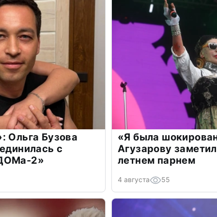
: Ольга Бузова
«Я была шокирова
оединилась с
Агузарову заметил
«ДОМа-2»
летнем парнем
4 августа
55