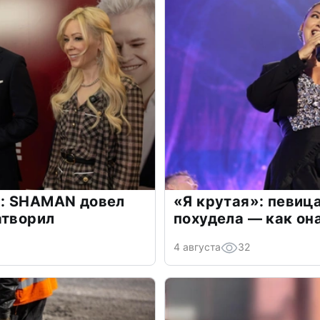
: SHAMAN довел
«Я крутая»: певиц
атворил
похудела — как он
4 августа
32