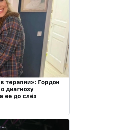
 в терапии»: Гордон
о диагнозу
а ее до слёз