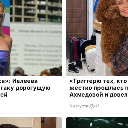
жа»: Ивлеева
«Триггерю тех, кто
егаку дорогущую
жестко прошлась п
лей
Ахмедовой и довел
5 августа
17