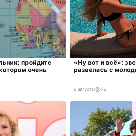
льник: пройдите
«Ну вот и всё»: з
 котором очень
развелась с моло
6 августа
76