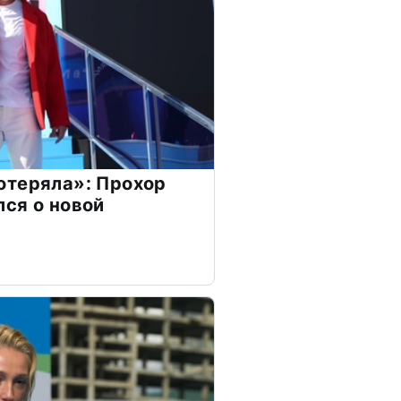
отеряла»: Прохор
ся о новой