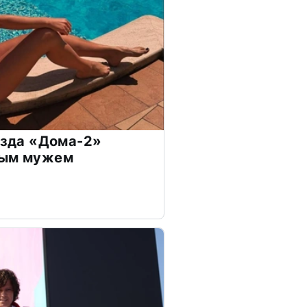
везда «Дома-2»
дым мужем