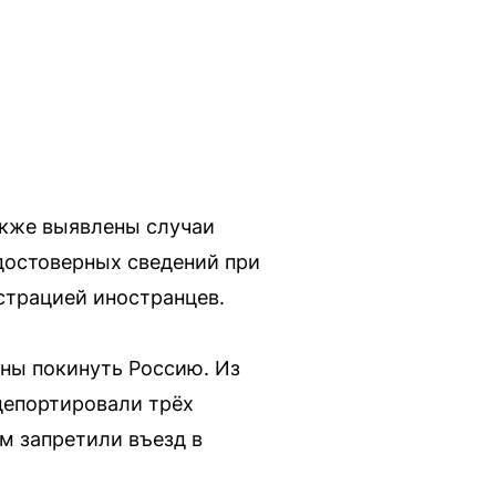
акже выявлены случаи
едостоверных сведений при
страцией иностранцев.
жны покинуть Россию. Из
 депортировали трёх
м запретили въезд в