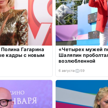
 Полина Гагарина
«Четырех мужей п
ые кадры с новым
Шаляпин проболтал
возлюбленной
6 августа
59