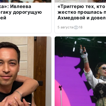
жа»: Ивлеева
«Триггерю тех, кто
егаку дорогущую
жестко прошлась п
лей
Ахмедовой и довел
5 августа
18