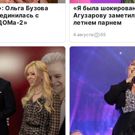
: Ольга Бузова
«Я была шокирова
оединилась с
Агузарову заметил
«ДОМа-2»
летнем парнем
4 августа
55