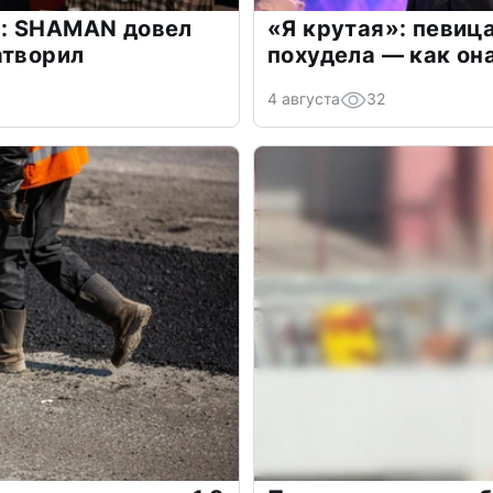
: SHAMAN довел
«Я крутая»: певиц
атворил
похудела — как он
4 августа
32