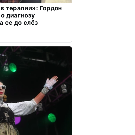
 в терапии»: Гордон
о диагнозу
а ее до слёз