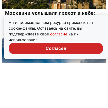
Москвичи услышали грохот в небе:
подробности
На информационном ресурсе применяются
cookie-файлы. Оставаясь на сайте, вы
7 августа
0
подтверждаете свое
согласие
на их
использование.
Согласен