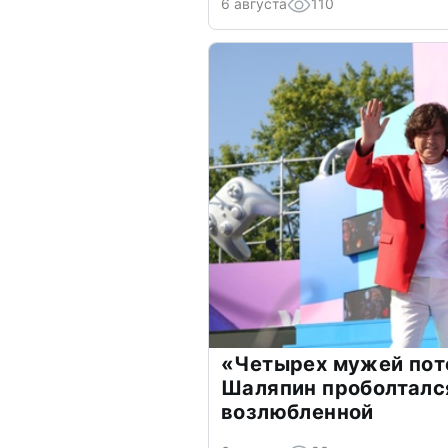
6 августа
110
«Четырех мужей пот
Шаляпин проболтался
возлюбленной