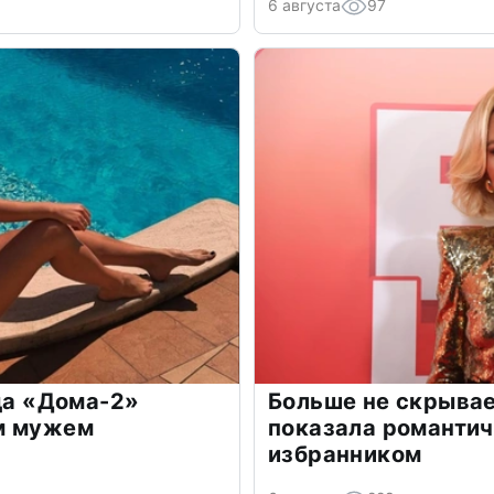
6 августа
97
зда «Дома-2»
Больше не скрывае
м мужем
показала романти
избранником