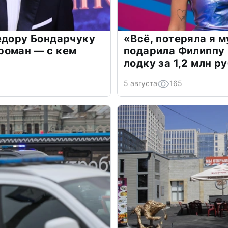
едору Бондарчуку
«Всё, потеряла я 
роман — с кем
подарила Филиппу
лодку за 1,2 млн р
5 августа
165