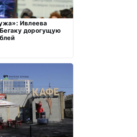
мужа»: Ивлеева
 Бегаку дорогущую
ублей