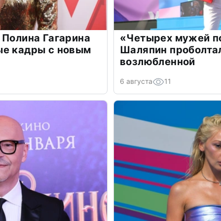
 Полина Гагарина
«Четырех мужей п
ые кадры с новым
Шаляпин проболтал
возлюбленной
6 августа
11