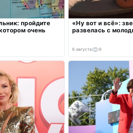
льник: пройдите
«Ну вот и всё»: з
 котором очень
развелась с моло
6 августа
9