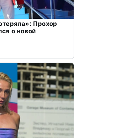
отеряла»: Прохор
ся о новой