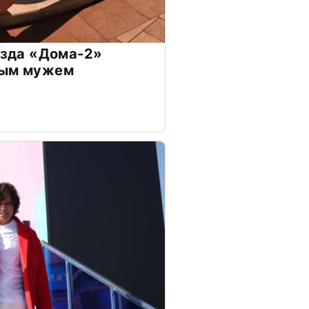
везда «Дома-2»
дым мужем