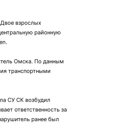
. Двое взрослых
 центральную районную
en.
итель Омска. По данным
ния транспортными
ла СУ СК возбудил
ивает ответственность за
нарушитель ранее был