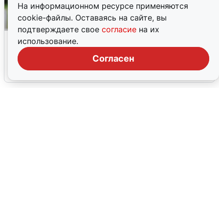
На информационном ресурсе применяются
cookie-файлы. Оставаясь на сайте, вы
подтверждаете свое
согласие
на их
Волгоградцы остались без
использование.
мобильного интернета
Согласен
6 августа
0