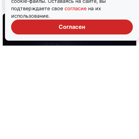
cookie-файлы. Оставаясь на сайте, вы
6 августа
0
подтверждаете свое
согласие
на их
использование.
Согласен
Взрывы в Воронеже после сигнала
тревоги
5 августа
0