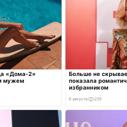
зда «Дома-2»
Больше не скрывае
м мужем
показала романти
избранником
6 августа
235