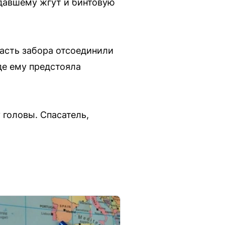
адавшему жгут и бинтовую
асть забора отсоединили
де ему предстояла
 головы. Спасатель,