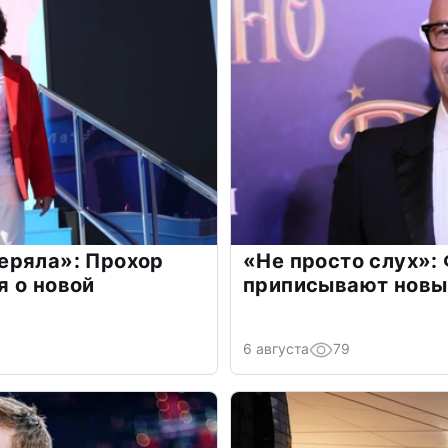
еряла»: Прохор
«Не просто слух»:
 о новой
приписывают новы
6 августа
79