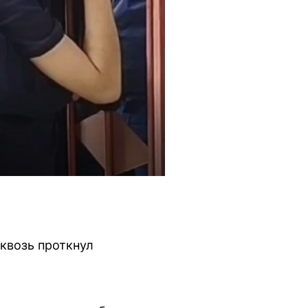
квозь проткнул