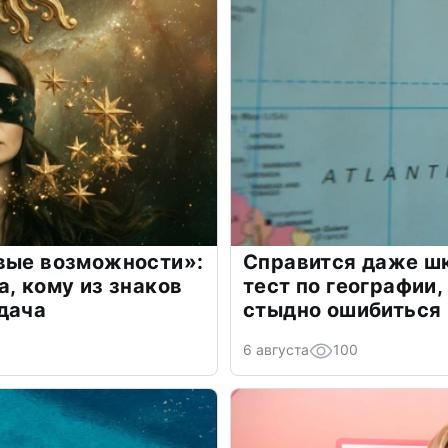
овые возможности»:
Справится даже шк
а, кому из знаков
тест по географии,
дача
стыдно ошибиться
6 августа
100