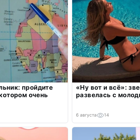
льник: пройдите
«Ну вот и всё»: з
 котором очень
развелась с моло
6 августа
14