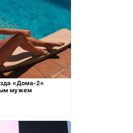
везда «Дома-2»
дым мужем