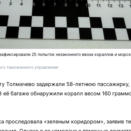
зафиксировали 25 попыток незаконного ввоза кораллов и морс
ого таможенного управления
ту Толмачево задержали 58-летнюю пассажирку
 её багаже обнаружили коралл весом 160 граммо
а проследовала «зеленым коридором», заявив те
ования. Однако в ее чемодане с помощью досмот