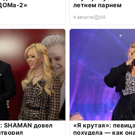
«ДОМа-2»
летнем парнем
4 августа
55
: SHAMAN довел
«Я крутая»: певиц
атворил
похудела — как он