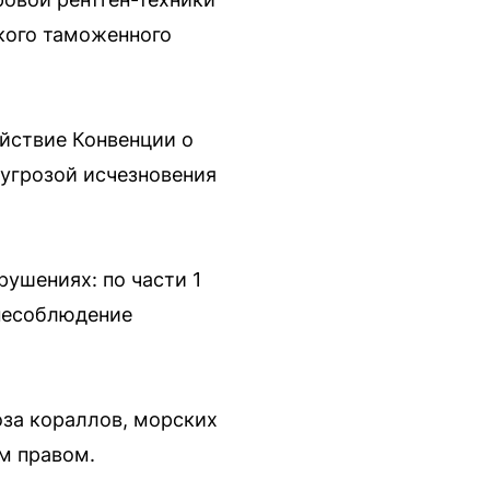
кого таможенного
ействие Конвенции о
угрозой исчезновения
ушениях: по части 1
(несоблюдение
оза кораллов, морских
м правом.