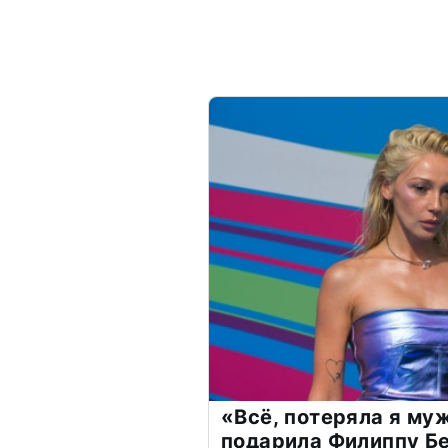
«Всё, потеряла я му
подарила Филиппу Б