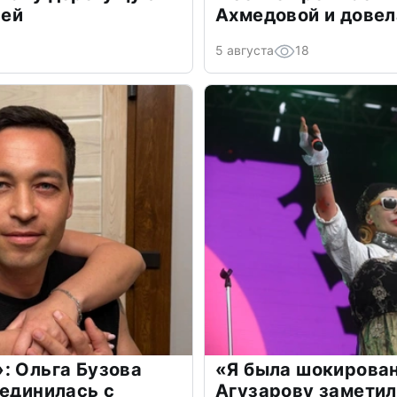
лей
Ахмедовой и довел
5 августа
18
: Ольга Бузова
«Я была шокирова
оединилась с
Агузарову заметил