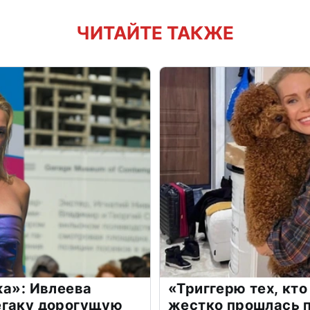
ЧИТАЙТЕ ТАКЖЕ
жа»: Ивлеева
«Триггерю тех, кто
егаку дорогущую
жестко прошлась п