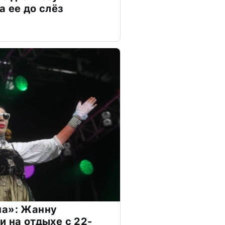
а ее до слёз
на»: Жанну
и на отдыхе с 22-