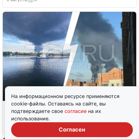
На информационном ресурсе применяются
cookie-файлы. Оставаясь на сайте, вы
Ночная атака БПЛА на Ярославль:
подтверждаете свое
согласие
на их
попадания и последствия
использование.
6 августа
0
Согласен