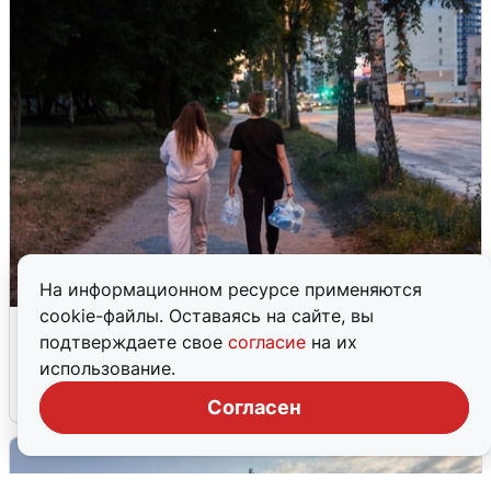
На информационном ресурсе применяются
cookie-файлы. Оставаясь на сайте, вы
Опубликована карта отключений
подтверждаете свое
согласие
на их
воды в Воронеже
использование.
6 августа
0
Согласен