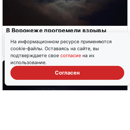
В Воронеже прогремели взрывы
после сигнала тревоги
На информационном ресурсе применяются
cookie-файлы. Оставаясь на сайте, вы
5 августа
0
подтверждаете свое
согласие
на их
использование.
Согласен