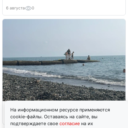
6 августа
0
Сирены в Сочи: новая угроза БПЛА
На информационном ресурсе применяются
cookie-файлы. Оставаясь на сайте, вы
6 августа
0
подтверждаете свое
согласие
на их