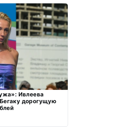
мужа»: Ивлеева
 Бегаку дорогущую
ублей