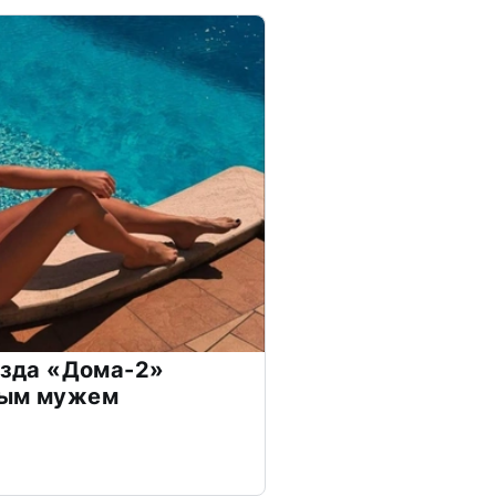
везда «Дома-2»
дым мужем