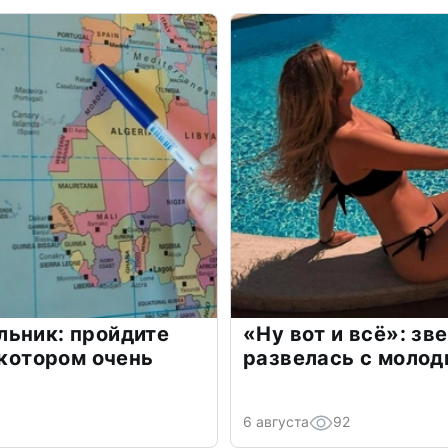
льник: пройдите
«Ну вот и всё»: з
 котором очень
развелась с моло
6 августа
92