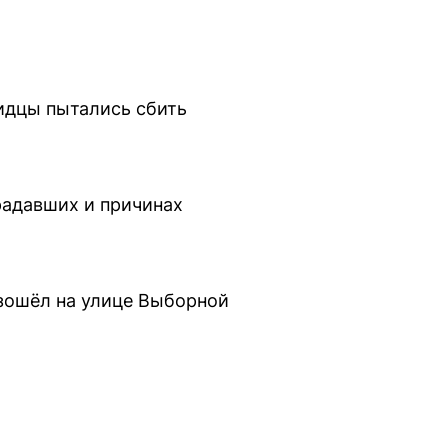
идцы пытались сбить
радавших и причинах
зошёл на улице Выборной