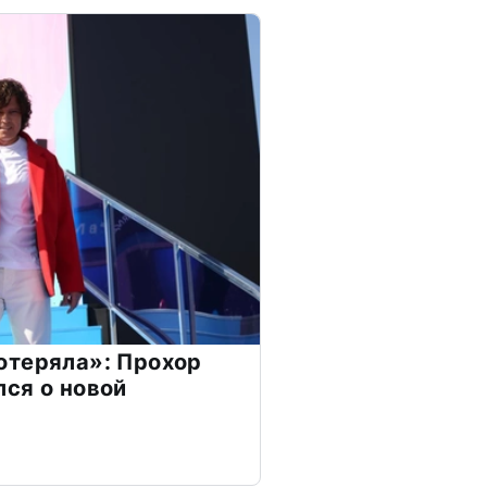
отеряла»: Прохор
ся о новой