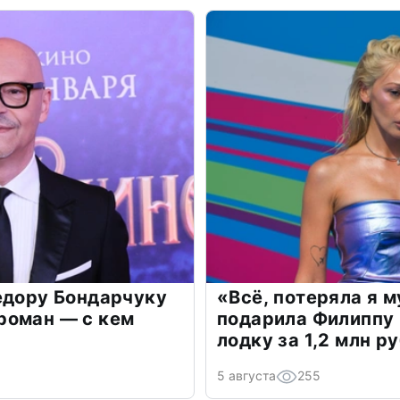
едору Бондарчуку
«Всё, потеряла я 
роман — с кем
подарила Филиппу
лодку за 1,2 млн р
5 августа
255