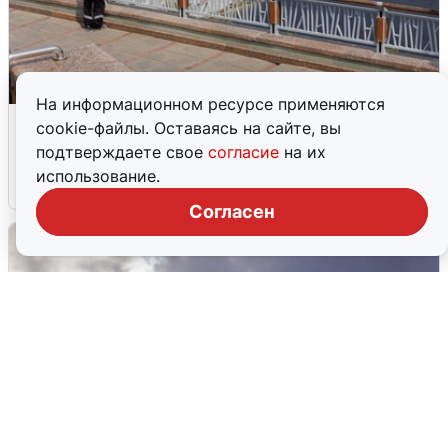
На информационном ресурсе применяются
В Туре вода убывает, на других реках
cookie-файлы. Оставаясь на сайте, вы
области прибывает
подтверждаете свое
согласие
на их
использование.
4 августа
0
Согласен