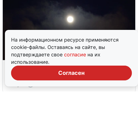
На информационном ресурсе применяются
cookie-файлы. Оставаясь на сайте, вы
подтверждаете свое
согласие
на их
использование.
Взрывы в Воронеже после сигнала
тревоги
Согласен
5 августа
0