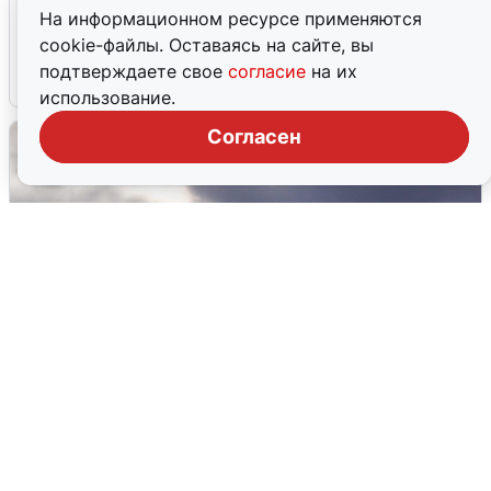
В Туре вода убывает, на других реках
На информационном ресурсе применяются
области прибывает
cookie-файлы. Оставаясь на сайте, вы
подтверждаете свое
согласие
на их
4 августа
0
использование.
Согласен
Над ХМАО впервые сбили
беспилотники