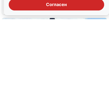
Согласен
5 августа
0
У соседей пожар и сбои: что было при
режиме БПЛА в Прикамье
5 августа
0