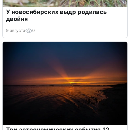
У новосибирских выдр родилась
двойня
9 августа
0
Три астрономических события 12