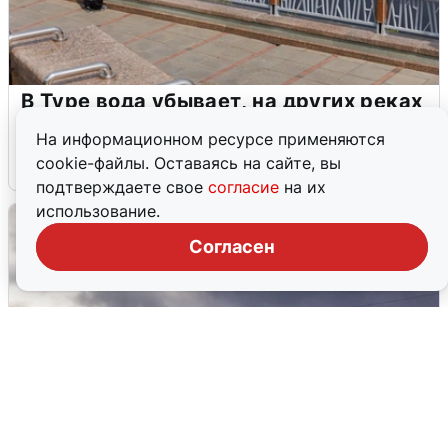
В Туре вода убывает, на других реках
области прибывает
На информационном ресурсе применяются
cookie-файлы. Оставаясь на сайте, вы
4 августа
0
подтверждаете свое
согласие
на их
использование.
Согласен