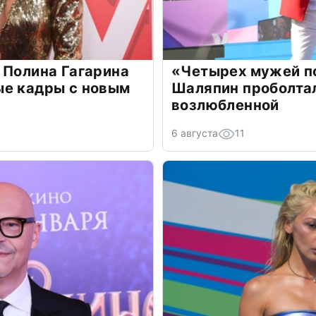
 Полина Гагарина
«Четырех мужей п
ые кадры с новым
Шаляпин проболтал
возлюбленной
6 августа
11