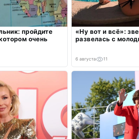
льник: пройдите
«Ну вот и всё»: з
 котором очень
развелась с моло
6 августа
11