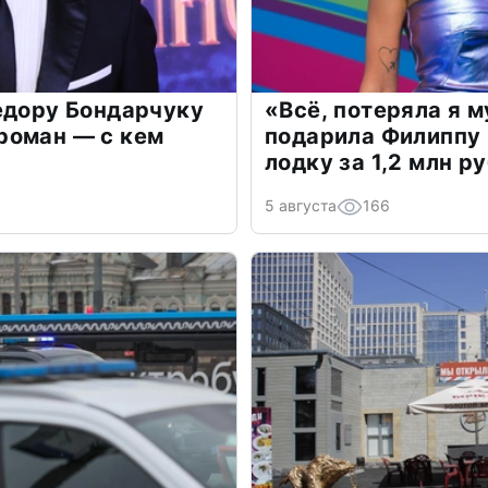
едору Бондарчуку
«Всё, потеряла я 
роман — с кем
подарила Филиппу
лодку за 1,2 млн р
5 августа
166