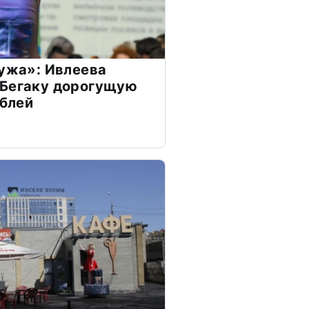
мужа»: Ивлеева
 Бегаку дорогущую
ублей