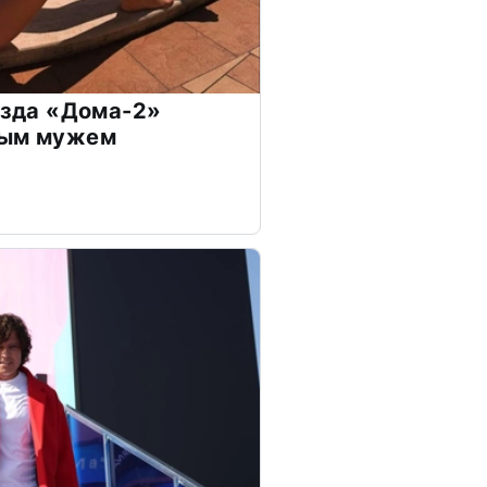
везда «Дома-2»
дым мужем