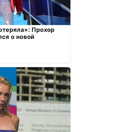
отеряла»: Прохор
ся о новой