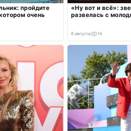
льник: пройдите
«Ну вот и всё»: з
 котором очень
развелась с моло
6 августа
14