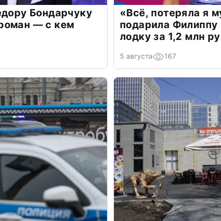
едору Бондарчуку
«Всё, потеряла я 
роман — с кем
подарила Филиппу
лодку за 1,2 млн р
5 августа
167