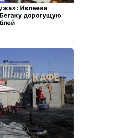
мужа»: Ивлеева
 Бегаку дорогущую
ублей