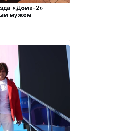
везда «Дома-2»
дым мужем