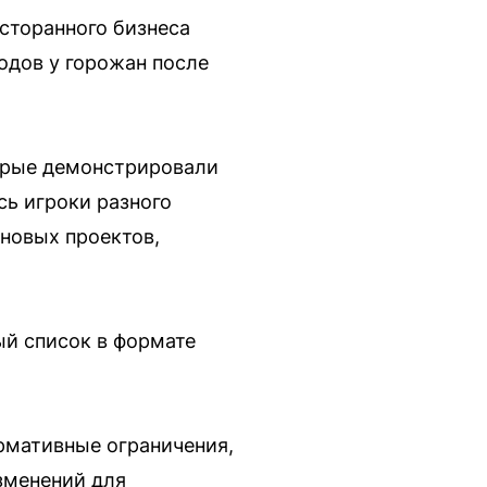
сторанного бизнеса
одов у горожан после
торые демонстрировали
сь игроки разного
 новых проектов,
ый список в формате
ормативные ограничения,
зменений для