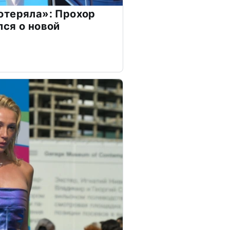
отеряла»: Прохор
ся о новой