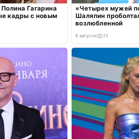
 Полина Гагарина
«Четырех мужей п
ые кадры с новым
Шаляпин проболтал
возлюбленной
6 августа
12