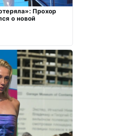
отеряла»: Прохор
ся о новой