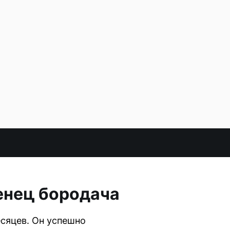
енец бородача
есяцев. Он успешно