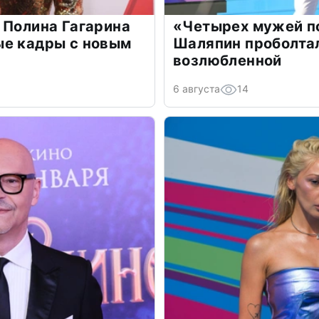
 Полина Гагарина
«Четырех мужей п
ые кадры с новым
Шаляпин проболтал
возлюбленной
6 августа
14