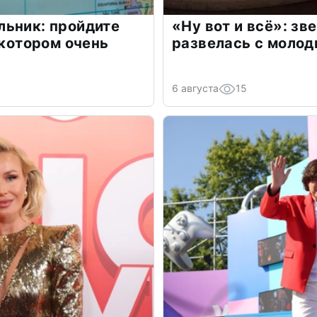
льник: пройдите
«Ну вот и всё»: з
 котором очень
развелась с моло
6 августа
15