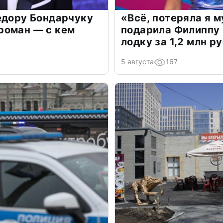
едору Бондарчуку
«Всё, потеряла я 
роман — с кем
подарила Филиппу
лодку за 1,2 млн р
5 августа
167