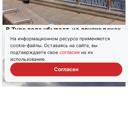
В Туре вода убывает, на других реках
области прибывает
На информационном ресурсе применяются
cookie-файлы. Оставаясь на сайте, вы
4 августа
0
подтверждаете свое
согласие
на их
использование.
Согласен