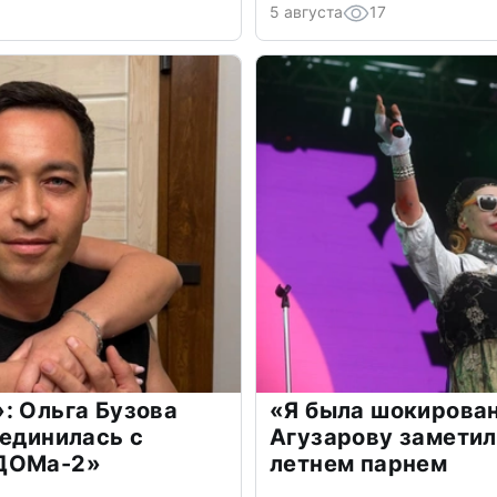
5 августа
17
: Ольга Бузова
«Я была шокирова
оединилась с
Агузарову заметил
«ДОМа-2»
летнем парнем