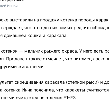
ицей Инной
рске выставили на продажу котенка породы карак
тверждает, что это одна из самых редких гибридн
я домашней кошки и каракала.
 котенок — мальчик рыжего окраса. У него есть р
ип. Продавец также отмечает, что питомец ласко
 другими животными.
зультат скрещивания каракала (степной рыси) и 
ка котенка Инна пояснила, что каракеты считаютс
тными считаются поколения F1–F3.