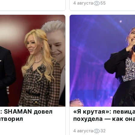
4 августа
55
: SHAMAN довел
«Я крутая»: певиц
атворил
похудела — как он
4 августа
32