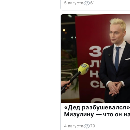
5 августа
61
«Дед разбушевался»
Мизулину — что он н
4 августа
79