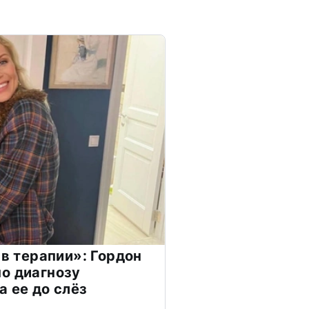
 в терапии»: Гордон
о диагнозу
а ее до слёз