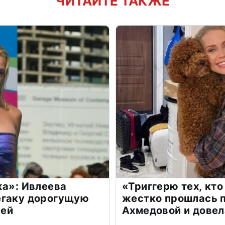
ЧИТАЙТЕ ТАКЖЕ
жа»: Ивлеева
«Триггерю тех, кто
егаку дорогущую
жестко прошлась п
лей
Ахмедовой и довел