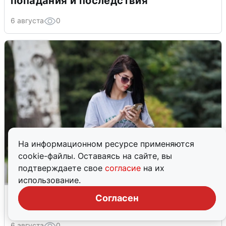
попадания и последствия
6 августа
0
На информационном ресурсе применяются
cookie-файлы. Оставаясь на сайте, вы
подтверждаете свое
согласие
на их
использование.
Волгоградцы остались без
Согласен
мобильного интернета
6 августа
0