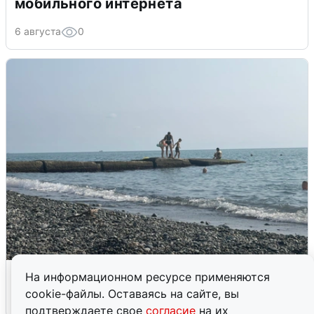
мобильного интернета
6 августа
0
Сирены в Сочи: новая угроза БПЛА
На информационном ресурсе применяются
cookie-файлы. Оставаясь на сайте, вы
6 августа
0
подтверждаете свое
согласие
на их