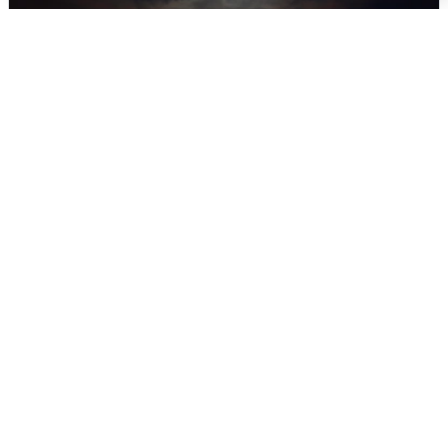
В Воронеже прогремели взрывы
после сигнала тревоги
5 августа
0