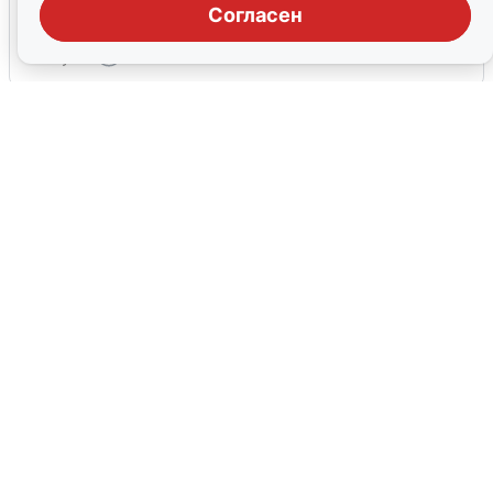
области прибывает
Согласен
4 августа
0
Над ХМАО впервые сбили
беспилотники