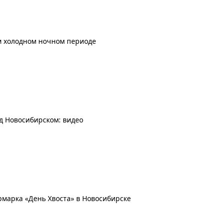
м холодном ночном периоде
д Новосибирском: видео
рмарка «День Хвоста» в Новосибирске