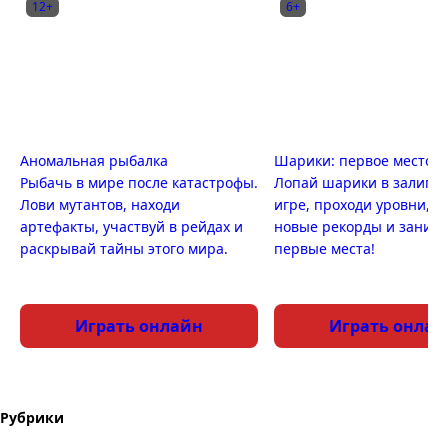
12+
6+
Аномальная рыбалка
Шарики: первое место
Рыбачь в мире после катастрофы.
Лопай шарики в залипа
Лови мутантов, находи
игре, проходи уровни, п
артефакты, участвуй в рейдах и
новые рекорды и заним
раскрывай тайны этого мира.
первые места!
Играть онлайн
Играть онлай
Рубрики