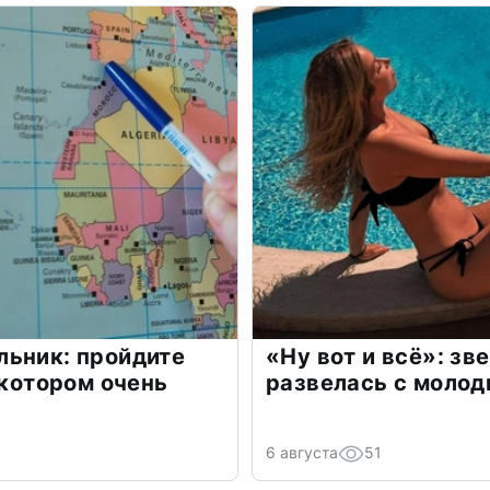
льник: пройдите
«Ну вот и всё»: з
 котором очень
развелась с моло
6 августа
51