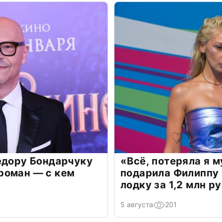
едору Бондарчуку
«Всё, потеряла я 
роман — с кем
подарила Филиппу
лодку за 1,2 млн р
5 августа
201