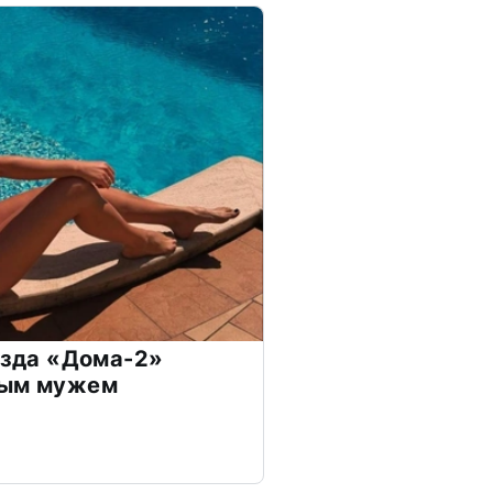
везда «Дома-2»
дым мужем