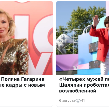
 Полина Гагарина
«Четырех мужей п
ые кадры с новым
Шаляпин проболтал
возлюбленной
6 августа
41