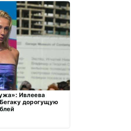
мужа»: Ивлеева
 Бегаку дорогущую
ублей