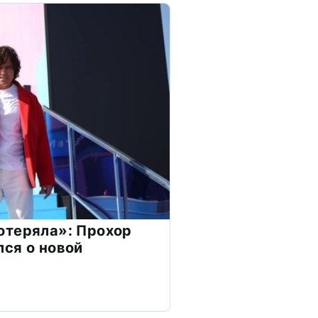
отеряла»: Прохор
ся о новой