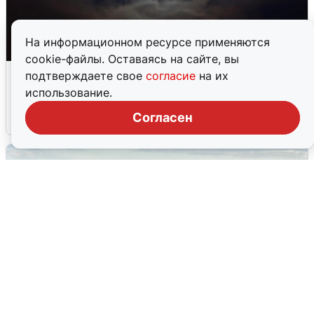
На информационном ресурсе применяются
cookie-файлы. Оставаясь на сайте, вы
Взрывы в Воронеже после сигнала
подтверждаете свое
согласие
на их
тревоги
использование.
Согласен
5 августа
0