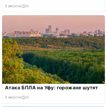
5 августа
0
Атака БПЛА на Уфу: горожане шутят
5 августа
0