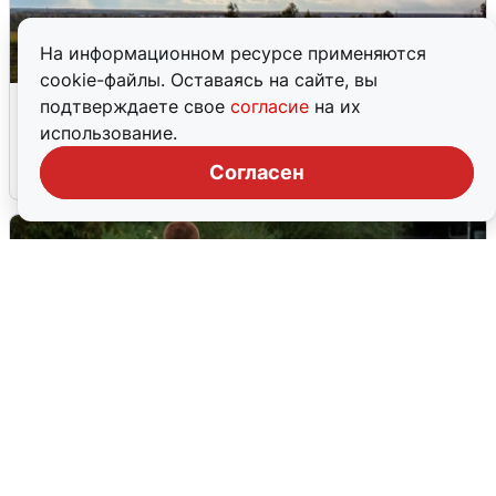
На информационном ресурсе применяются
cookie-файлы. Оставаясь на сайте, вы
Над ХМАО впервые сбили
подтверждаете свое
согласие
на их
беспилотники
использование.
Согласен
3 августа
0