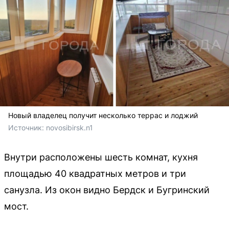
Новый владелец получит несколько террас и лоджий
Источник: 
novosibirsk.n1
Внутри расположены шесть комнат, кухня
площадью 40 квадратных метров и три
санузла. Из окон видно Бердск и Бугринский
мост.