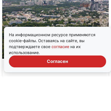
На информационном ресурсе применяются
cookie-файлы. Оставаясь на сайте, вы
подтверждаете свое
согласие
на их
использование.
Согласен
Москвичи услышали грохот, похожий
на взрыв
7 августа
0