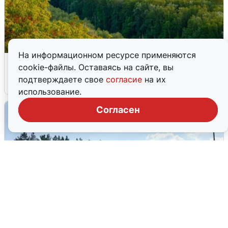
На информационном ресурсе применяются
Атака БПЛА на Уфу: горожане шутят
cookie-файлы. Оставаясь на сайте, вы
подтверждаете свое
согласие
на их
5 августа
0
использование.
Согласен