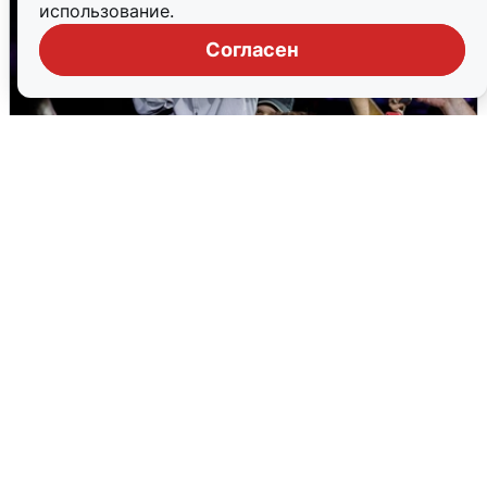
использование.
Согласен
«15 секунд Раммштайна»: концерт
«Ленинграда» в Волгограде
2 августа
0
Екатеринбург ушел под воду: выпало
41% месячной нормы
2 августа
0