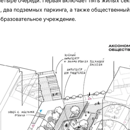
четыре очереди. Первая включает пять жилых секц
 два подземных паркинга, а также общественный 
образовательное учреждение.