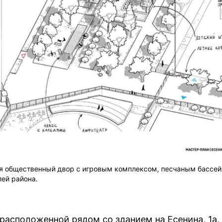
ся общественный двор с игровым комплексом, песчаным бассей
лей района.
 расположенной рядом со зданием на Есенина, 1а