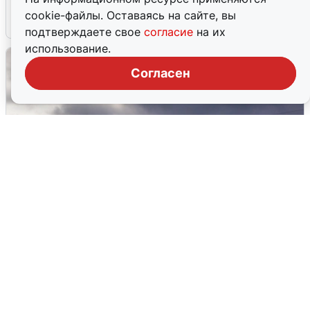
cookie-файлы. Оставаясь на сайте, вы
4 августа
0
подтверждаете свое
согласие
на их
использование.
Согласен
Над ХМАО впервые сбили
беспилотники
3 августа
0